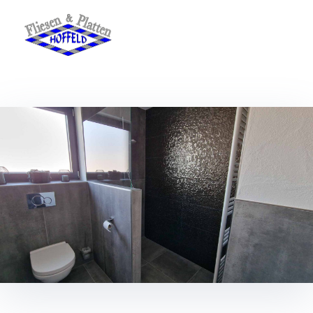
»
»
Stilvoll & strukturiert – Design mit
Fliesen und Platten Hoffeld
Ihr Fliesenleger aus Merzig
Charakter