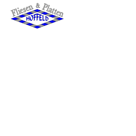
Fliesen und Platten Hoffeld
Ihr Fliesenleger aus Merzig
Fliesen für die Zukunft in Merzig