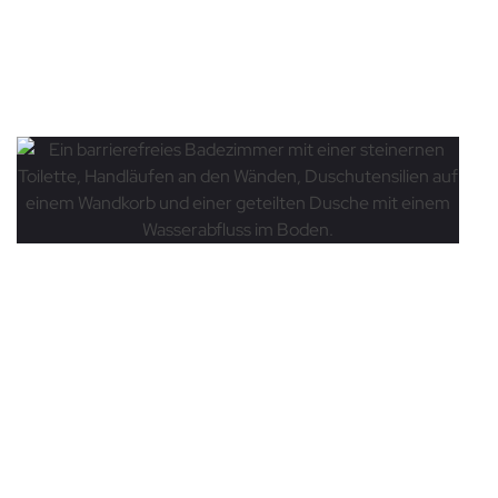
Badezimmer
Barrierefreie Bäder
Komfort ohne
Kompromisse –
Barrierefreies
Badezimmer mit Stil
Mehr lesen