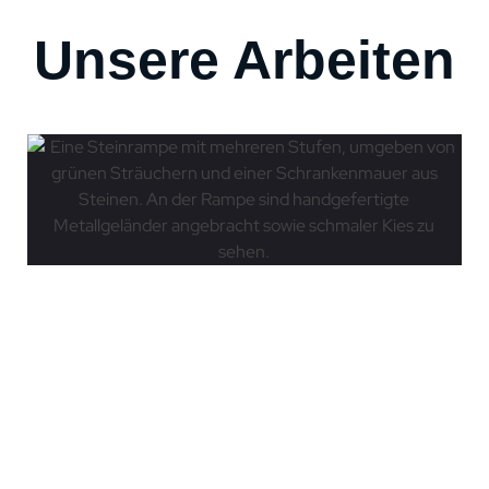
Unsere Arbeiten
Naturstein
Treppen
Natürlich schön –
Natursteintreppe für
den Außenbereich
Mehr lesen